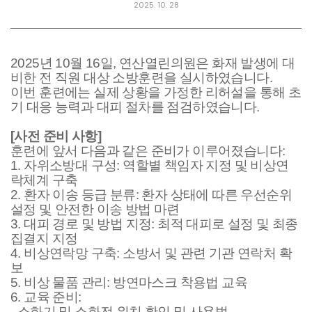
2025. 10. 28
2025
년
10
월
16
일
,
연산열린의원은 화재 발생에 대
비한 전 직원 대상 소방훈련을 실시하였습니다
.
이번 훈련에는
실제 상황을 가정한 리허설을 통해 초
기 대응 능력과 대피 절차를 점검하였습니다
.
[
사전 준비 사항
]
훈련에 앞서 다음과 같은 준비가 이루어졌습니다
:
1.
자위소방대 구성
:
역할별 책임자 지정 및 비상연
락체계 구축
2.
환자 이송 등급 분류
:
환자 상태에 따른 우선순위
설정 및 안전한 이송 방법 마련
3.
대피 경로 및 방법 지정
:
최적 대피로 설정 및 최종
집결지 지정
4.
비상연락망 구축
:
소방서 및 관련 기관 연락처 확
보
5.
비상 물품 관리
:
방연마스크 착용법 교육
6.
교육 준비
:
-
소화기 및 소화전 위치 확인 및 사용법